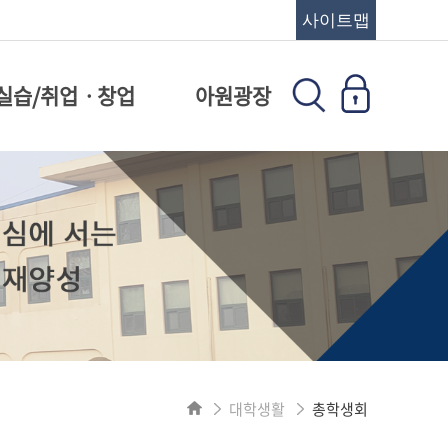
사이트맵
실습/취업ㆍ창업
아원광장
대학생활
총학생회