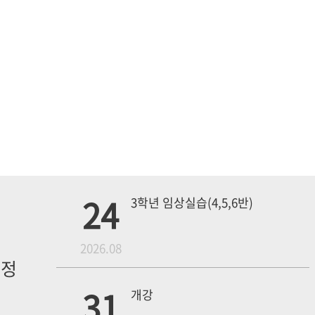
24
3학년 임상실습(4,5,6반)
월
2026.08
일정
내
31
개강