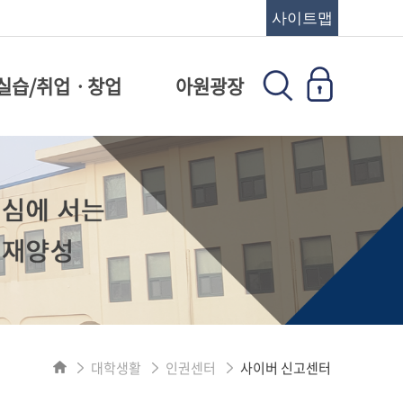
사이트맵
실습/취업ㆍ창업
아원광장
대학생활
인권센터
사이버 신고센터