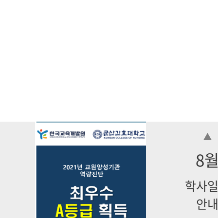
8
학사
안