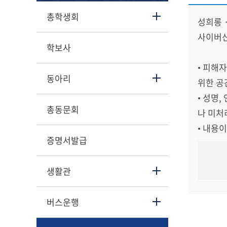
총학생회
성희롱 
사이버신
학보사
• 피해
동아리
위한 공
• 성명
총동문회
나 미처
• 내용
증명서발급
생활관
버스운행