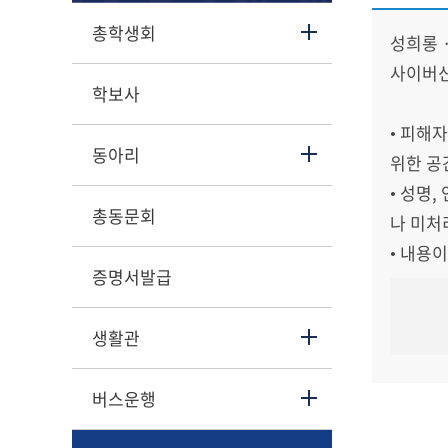
총학생회
성희롱 
사이버신
학보사
• 피해
동아리
위한 공
• 성명
총동문회
나 미처
• 내용
증명서발급
생활관
버스운행