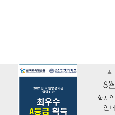
8
학사
안