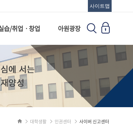
사이트맵
실습/취업ㆍ창업
아원광장
대학생활
인권센터
사이버 신고센터