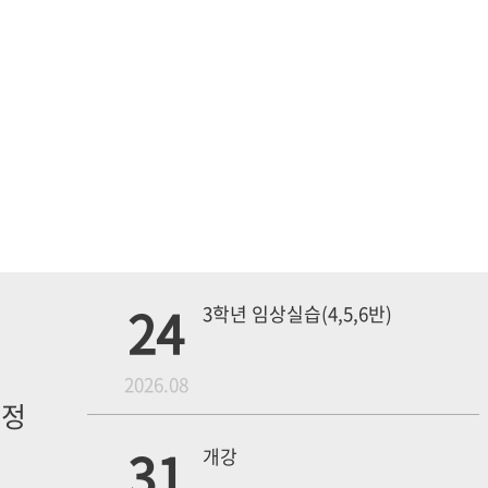
24
3학년 임상실습(4,5,6반)
월
2026.08
일정
내
31
개강