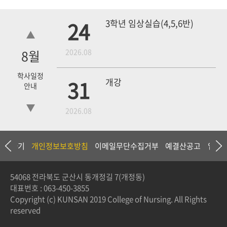
24
3학년 임상실습(4,5,6반)
8
월
2026.08
학사일정
31
개강
안내
2026.08
18
4학년 1차 모의고사
상담하기
개인정보보호방침
이메일무단수집거부
예결산공고
입찰
2026.09
54068 전라북도 군산시 동개정길 7(개정동)
대표번호 :
063-450-3855
19
3학년 중간고사
Copyright (c) KUNSAN 2019 College of Nursing. All Rights
reserved