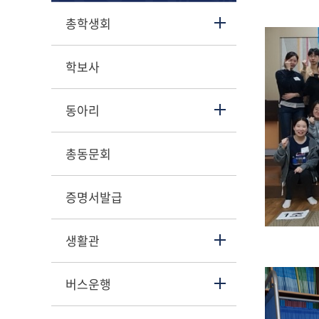
총학생회
학보사
동아리
총동문회
증명서발급
생활관
버스운행