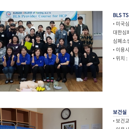
BLS TS
• 미국심
대한심폐
심폐소생
• 이용
• 위치 :
보건실
• 보건