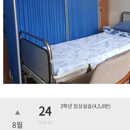
24
3학년 임상실습(4,5,6반)
8
월
2026.08