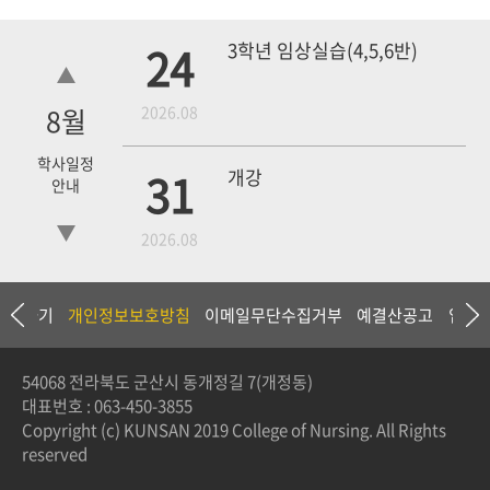
24
3학년 임상실습(4,5,6반)
8
월
2026.08
학사일정
31
개강
안내
2026.08
18
4학년 1차 모의고사
상담하기
개인정보보호방침
이메일무단수집거부
예결산공고
입찰
2026.09
54068 전라북도 군산시 동개정길 7(개정동)
대표번호 :
063-450-3855
19
3학년 중간고사
Copyright (c) KUNSAN 2019 College of Nursing. All Rights
reserved