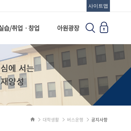
사이트맵
실습/취업ㆍ창업
아원광장
대학생활
버스운행
공지사항