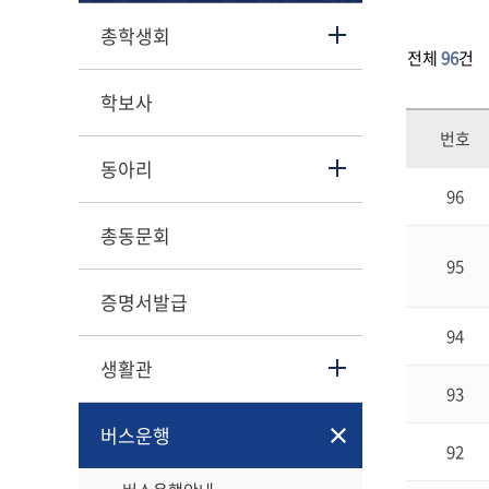
총학생회
전체
96
건
학보사
번호
동아리
96
총동문회
95
증명서발급
94
생활관
93
버스운행
92