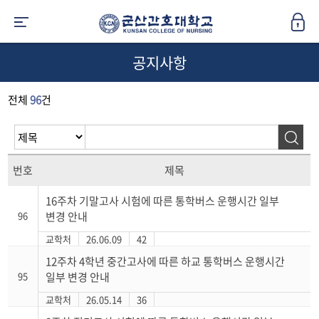
공지사항
전체
96
건
번호
제목
16주차 기말고사 시험에 따른 통학버스 운행시간 일부
96
변경 안내
교학처
26.06.09
42
12주차 4학년 중간고사에 따른 하교 통학버스 운행시간
95
일부 변경 안내
교학처
26.05.14
36