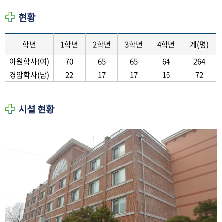
현황
학년
1학년
2학년
3학년
4학년
계(명)
아원학사(여)
70
65
65
64
264
경암학사(남)
22
17
17
16
72
시설 현황