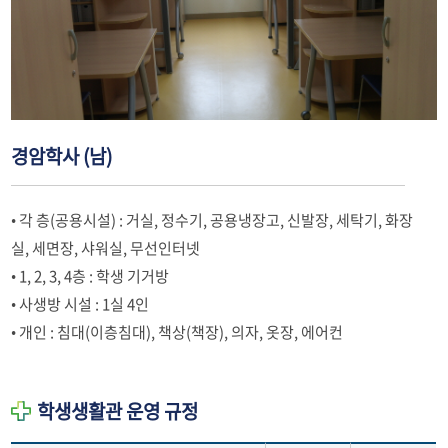
경암학사 (남)
• 각 층(공용시설) : 거실, 정수기, 공용냉장고, 신발장, 세탁기, 화장
실, 세면장, 샤워실, 무선인터넷
• 1, 2, 3, 4층 : 학생 기거방
• 사생방 시설 : 1실 4인
• 개인 : 침대(이층침대), 책상(책장), 의자, 옷장, 에어컨
학생생활관 운영 규정