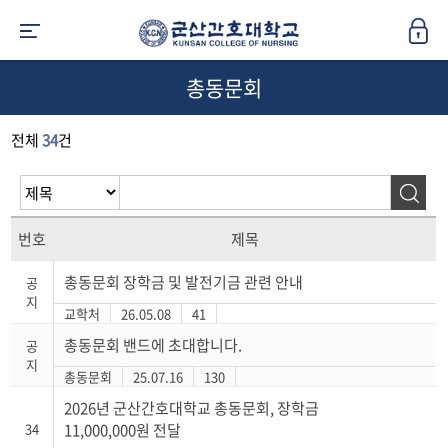
총동문회
전체
34
건
번호
제목
총동문회 장학금 및 발전기금 관련 안내
공
지
교학처
26.05.08
41
총동문회 밴드에 초대합니다.
공
지
총동문회
25.07.16
130
2026년 군산간호대학교 총동문회, 장학금
34
11,000,000원 전달