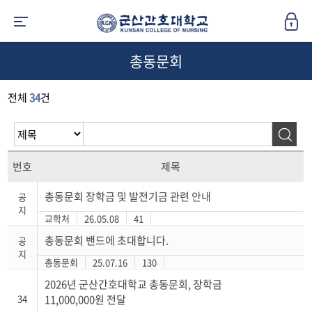
총동문회
전체
34
건
번호
제목
총동문회 장학금 및 발전기금 관련 안내
공
지
교학처
26.05.08
41
총동문회 밴드에 초대합니다.
공
지
총동문회
25.07.16
130
2026년 군산간호대학교 총동문회, 장학금
34
11,000,000원 전달