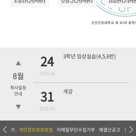
24
3학년 임상실습(4,5,6반)
8
월
2026.08
학사일정
31
개강
안내
2026.08
18
4학년 1차 모의고사
상담하기
개인정보보호방침
이메일무단수집거부
예결산공고
입찰